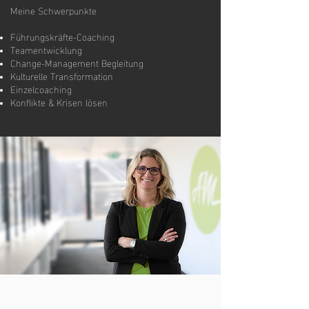
Meine Schwerpunkte
Führungskräfte-Coaching
Teamentwicklung
Change-Management Begleitung
Kulturelle Transformation
Einzelcoaching
Konflikte & Krisen lösen