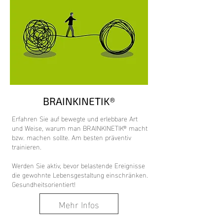
BRAINKINETIK®
Erfahren Sie auf bewegte und erlebbare Art
und Weise, warum man BRAINKINETIK® macht
bzw. machen sollte. Am besten präventiv
trainieren.
Werden Sie aktiv, bevor belastende Ereignisse
die gewohnte Lebensgestaltung einschränken.
Gesundheitsorientiert!
Mehr Infos