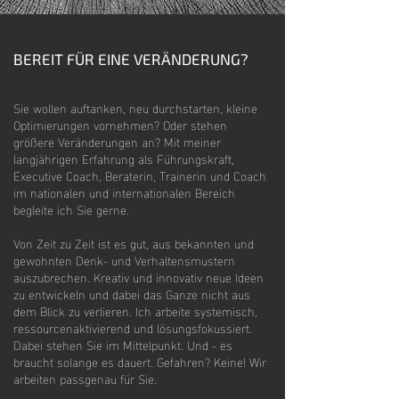
BEREIT FÜR EINE VERÄNDERUNG?
Sie wollen auftanken, neu durchstarten, kleine
Optimierungen vornehmen? Oder stehen
größere Veränderungen an? Mit meiner
langjährigen Erfahrung als Führungskraft,
Executive Coach, Beraterin, Trainerin und Coach
im nationalen und internationalen Bereich
begleite ich Sie gerne.
Von Zeit zu Zeit ist es gut, aus bekannten und
gewohnten Denk- und Verhaltensmustern
auszubrechen. Kreativ und innovativ neue Ideen
zu entwickeln und dabei das Ganze nicht aus
dem Blick zu verlieren. Ich arbeite systemisch,
ressourcenaktivierend und lösungsfokussiert.
Dabei stehen Sie im Mittelpunkt. Und - es
braucht solange es dauert. Gefahren? Keine! Wir
arbeiten passgenau für Sie.