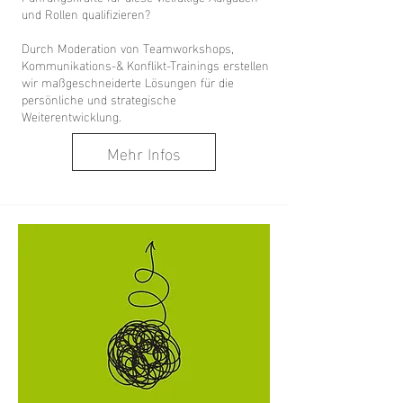
und Rollen qualifizieren?
Durch Moderation von Teamworkshops,
Kommunikations-& Konflikt-Trainings erstellen
wir maßgeschneiderte Lösungen für die
persönliche und strategische
Weiterentwicklung.
Mehr Infos